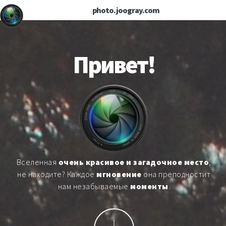
photo.joogray.com
Привет!
Вселенная
очень красивое и загадочное место
,
не находите? Каждое
мгновение
она преподностит
нам незабываемые
моменты
.